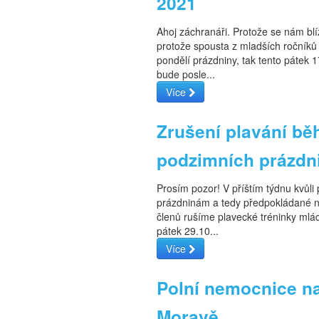
2021
Ahoj záchranáři. Protože se nám bl
protože spousta z mladších ročník
pondělí prázdniny, tak tento pátek 
bude posle...
Více
Zrušení plavání b
podzimních prázdn
Prosím pozor! V příštím týdnu kvůl
prázdninám a tedy předpokládané n
členů rušíme plavecké tréninky mlá
pátek 29.10...
Více
Polní nemocnice n
Moravě