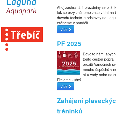
Ahoj záchranáři, prázdniny se blíží 
tak se brzy začneme zase vídat na 
důvodu technické odstávky na Lag
začneme v pondělí ...
Více
PF 2025
Dovolte nám, abyc
touto cestou popřáli
prožití Vánočních sv
mnoho úspěchů v n
ať u vody nebo na s
Přejeme klidný...
Více
Zahájení plavecký
tréninků