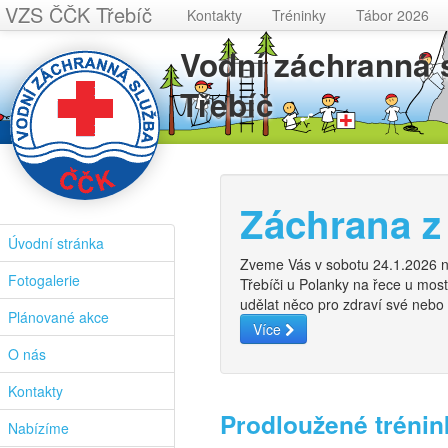
VZS ČČK Třebíč
Kontakty
Tréninky
Tábor 2026
Vodní záchranná
Třebíč
Záchrana z
Úvodní stránka
Zveme Vás v sobotu 24.1.2026 n
Fotogalerie
Třebíči u Polanky na řece u most
udělat něco pro zdraví své nebo 
Plánované akce
Více
O nás
Kontakty
Prodloužené trénin
Nabízíme