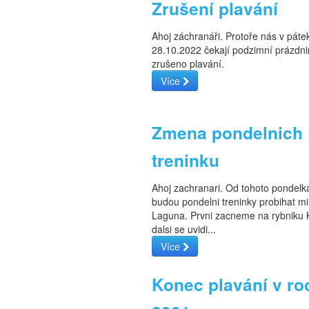
Zrušení plavání
Ahoj záchranáři. Protoře nás v páte
28.10.2022 čekají podzimní prázdni
zrušeno plavání.
Více
Zmena pondelnich
treninku
Ahoj zachranari. Od tohoto pondelk
budou pondelni treninky probihat 
Laguna. Prvni zacneme na rybniku 
dalsi se uvidi...
Více
Konec plavání v ro