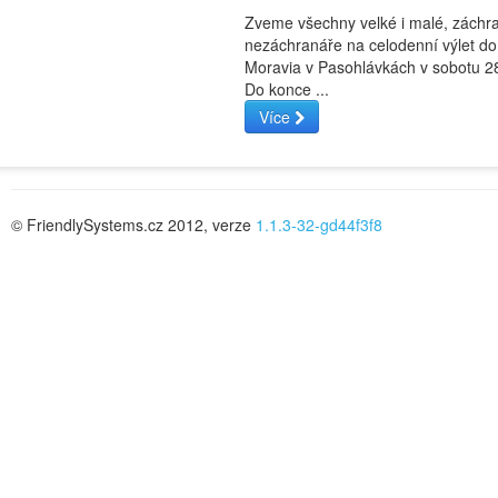
Zveme všechny velké i malé, záchra
nezáchranáře na celodenní výlet d
Moravia v Pasohlávkách v sobotu 2
Do konce ...
Více
© FriendlySystems.cz 2012, verze
1.1.3-32-gd44f3f8