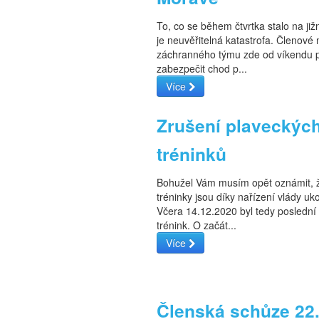
To, co se během čtvrtka stalo na ji
je neuvěřitelná katastrofa. Členové
záchranného týmu zde od víkendu 
zabezpečit chod p...
Více
Zrušení plaveckýc
tréninků
Bohužel Vám musím opět oznámit, 
tréninky jsou díky nařízení vlády uk
Včera 14.12.2020 byl tedy poslední 
trénink. O začát...
Více
Členská schůze 22.