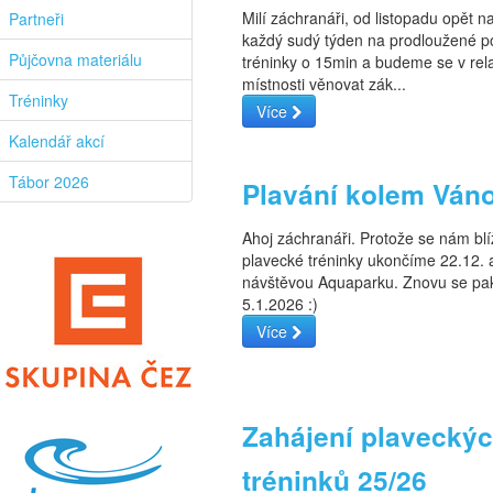
Milí záchranáři, od listopadu opět 
Partneři
každý sudý týden na prodloužené p
Půjčovna materiálu
tréninky o 15min a budeme se v rel
místnosti věnovat zák...
Tréninky
Více
Kalendář akcí
Tábor 2026
Plavání kolem Ván
Ahoj záchranáři. Protože se nám blí
plavecké tréninky ukončíme 22.12. 
návštěvou Aquaparku. Znovu se pa
5.1.2026 :)
Více
Zahájení plavecký
tréninků 25/26