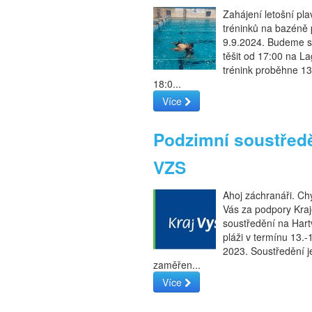
Zahájení letošní pl
tréninků na bazéně
9.9.2024. Budeme s
těšit od 17:00 na La
trénink proběhne 13
18:0...
Více
Podzimní soustřed
VZS
Ahoj záchranáři. C
Vás za podpory Kra
soustředění na Hart
pláži v termínu 13.-
2023. Soustředění j
zaměřen...
Více