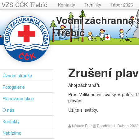
VZS ČČK Třebíč
Kontakty
Tréninky
Tábor 2026
Vodní záchranná
Třebíč
Zrušení plav
Úvodní stránka
Ahoj záchranáři.
Fotogalerie
Přes Velikonoční svátky v pátek 1
Plánované akce
plavání.
O nás
Užijte si svátky.
Kontakty
Němec Petr
Pondělí 11. Duben 2022
Nabízíme