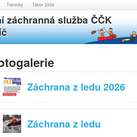
Tréninky
Tábor 2026
í záchranná služba ČČK
íč
otogalerie
Záchrana z ledu 2026
Záchrana z ledu