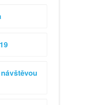
a
019
 návštěvou