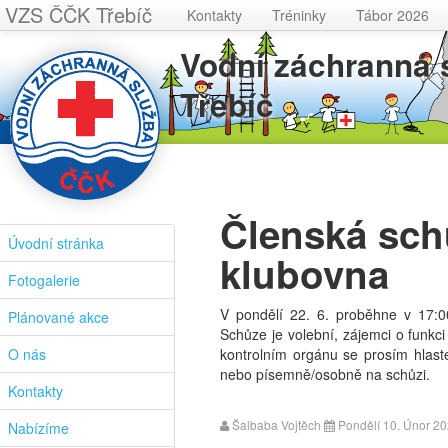
VZS ČČK Třebíč
Kontakty
Tréninky
Tábor 2026
Vodní záchranná
Třebíč
Členská schů
Úvodní stránka
klubovna
Fotogalerie
V pondělí 22. 6. proběhne v 17:
Plánované akce
Schůze je volební, zájemci o funkci
O nás
kontrolním orgánu se prosím hla
nebo písemně/osobně na schůzi.
Kontakty
Šalbaba Vojtěch
Pondělí 10. Únor 20
Nabízíme