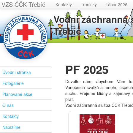
VZS ČČK Třebíč
Kontakty
Tréninky
Tábor 2026
Vodní záchranná
Třebíč
PF 2025
Úvodní stránka
Dovolte nám, abychom Vám tout
Fotogalerie
Vánočních svátků a mnoho úspěch
suchu. Přejeme klidný a zajímavý r
Plánované akce
přát.
O nás
Vodní záchranná služba ČČK Třebíč
Kontakty
Nabízíme