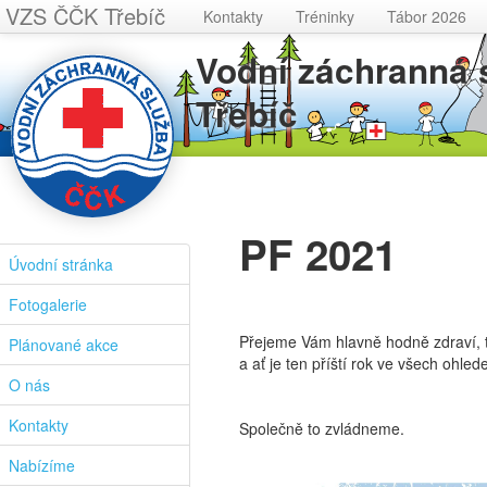
VZS ČČK Třebíč
Kontakty
Tréninky
Tábor 2026
Vodní záchranná
Třebíč
PF 2021
Úvodní stránka
Fotogalerie
Přejeme Vám hlavně hodně zdraví, t
Plánované akce
a ať je ten příští rok ve všech ohled
O nás
Kontakty
Společně to zvládneme.
Nabízíme