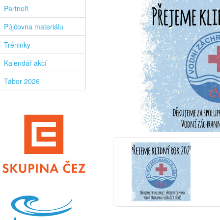
Partneři
Půjčovna materiálu
Tréninky
Kalendář akcí
Tábor 2026