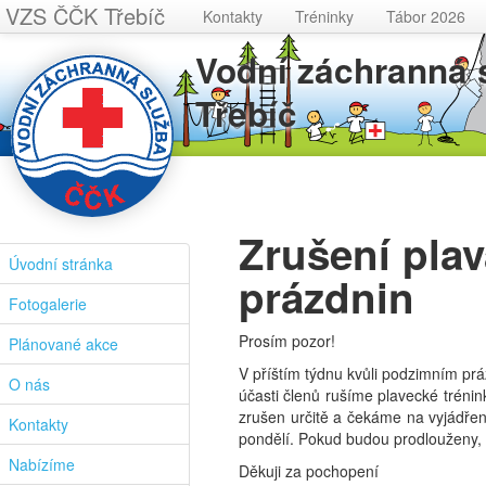
VZS ČČK Třebíč
Kontakty
Tréninky
Tábor 2026
Vodní záchranná
Třebíč
Zrušení pla
Úvodní stránka
prázdnin
Fotogalerie
Prosím pozor!
Plánované akce
V příštím týdnu kvůli podzimním pr
O nás
účasti členů rušíme plavecké trénin
zrušen určitě a čekáme na vyjádření
Kontakty
pondělí. Pokud budou prodlouženy, 
Nabízíme
Děkuji za pochopení