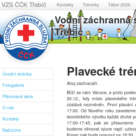
VZS ČČK Třebíč
Kontakty
Tréninky
Tábor 2026
Vodní záchranná
Třebíč
Plavecké tré
Úvodní stránka
Ahoj záchranáři.
Fotogalerie
Blíží se nám Vánoce, a proto posle
Plánované akce
20.12., kdy místo plaveckého tr
zůstává nezměněn. První plavání 
O nás
17:00. Od Nového roku zavedeme 
teoretického výcviku každé druhé p
Kontakty
17:00-17:45, pak se přesuneme 
budeme věnovat výuce např. uzlov
Nabízíme
Konec pak bude posunut na 18:30.