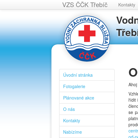
VZS ČČK Třebíč
Kontakty
Vodn
Třeb
O
Úvodní stránka
Ahoj
Fotogalerie
Vzhl
Plánované akce
řídi
člen
O nás
se p
pla
Kontakty
pro
cent
Nabízíme
od-p