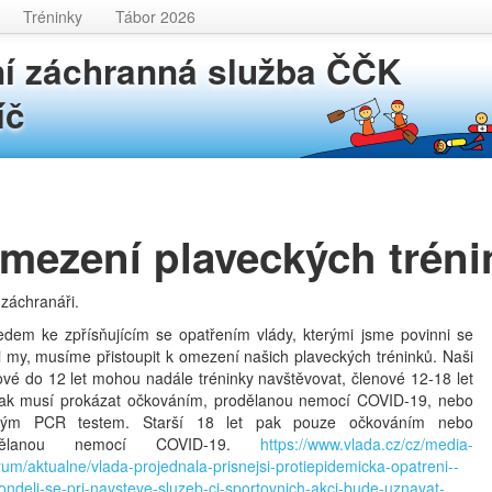
Tréninky
Tábor 2026
í záchranná služba ČČK
íč
mezení plaveckých tréni
 záchranáři.
edem ke zpřísňujícím se opatřením vlády, kterými jsme povinni se
t i my, musíme přistoupit k omezení našich plaveckých tréninků. Naši
ové do 12 let mohou nadále tréninky navštěvovat, členové 12-18 let
ak musí prokázat očkováním, prodělanou nemocí COVID-19, nebo
tným PCR testem. Starší 18 let pak pouze očkováním nebo
dělanou nemocí COVID-19.
https://www.vlada.cz/cz/media-
rum/aktualne/vlada-projednala-prisnejsi-protiepidemicka-opatreni--
ondeli-se-pri-navsteve-sluzeb-ci-sportovnich-akci-bude-uznavat-