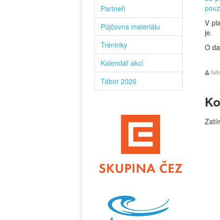
pouz
Partneři
V pl
Půjčovna materiálu
je.
Tréninky
O da
Kalendář akcí
Něm
Tábor 2026
Ko
Zatí