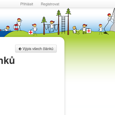
Přihlásit
Registrovat
Výpis všech článků
nků