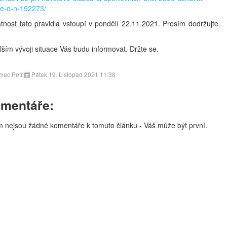
e-o-n-192273/
atnost tato pravidla vstoupí v pondělí 22.11.2021. Prosím dodržujte
lším vývoji situace Vás budu informovat. Držte se.
ec Petr
Pátek 19. Listopad 2021 11:38
mentáře:
m nejsou žádné komentáře k tomuto článku - Váš může být první.