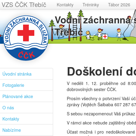
VZS ČČK Třebíč
Kontakty
Tréninky
Tábor 2026
Vodní záchranná
Třebíč
Doškolení d
Úvodní stránka
V neděli 1. 12. proběhne od 8:0
Fotogalerie
dobrovolných sester ČČK.
Plánované akce
Prosím všechny o potvrzení Vaší ú
zprávy (Vojtěch Šalbaba 607 287 6
O nás
S sebou nezapomenout Váš průkaz 
Kontakty
V rámci akce nebude zajištěný oběd
Nabízíme
Účast možná i pro nedoškolované (