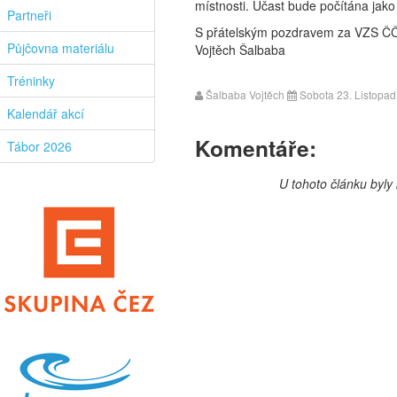
místnosti. Účast bude počítána jako
Partneři
S přátelským pozdravem za VZS Č
Půjčovna materiálu
Vojtěch Šalbaba
Tréninky
Šalbaba Vojtěch
Sobota 23. Listopad
Kalendář akcí
Komentáře:
Tábor 2026
U tohoto článku byl