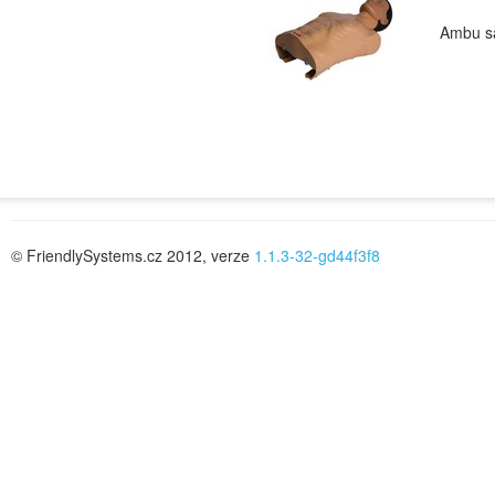
Ambu 
© FriendlySystems.cz 2012, verze
1.1.3-32-gd44f3f8