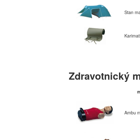
Stan ma
Karimat
Zdravotnický m
m
Ambu 