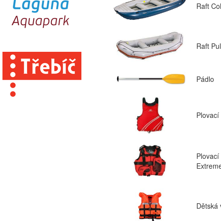
Raft Co
Raft Pu
Pádlo
Plovací
Plovací
Extrem
Dětská 