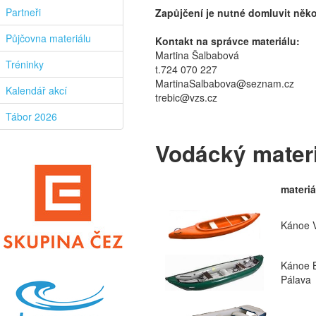
Partneři
Zapůjčení je nutné domluvit něko
Půjčovna materiálu
Kontakt na správce materiálu:
Martina Šalbabová
Tréninky
t.724 070 227
MartinaSalbabova@seznam.cz
Kalendář akcí
trebic@vzs.cz
Tábor 2026
Vodácký materi
materiá
Kánoe 
Kánoe 
Pálava