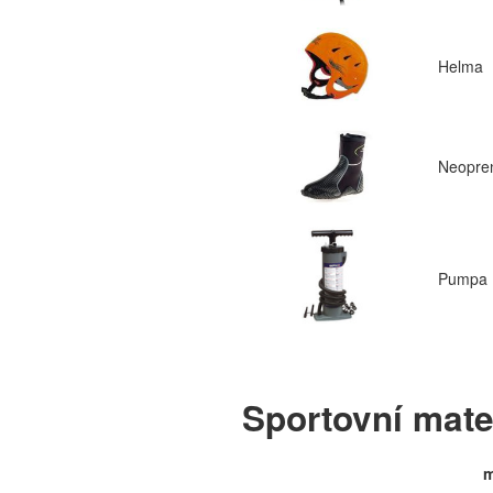
Helma
Neopre
Pumpa
Sportovní mate
m