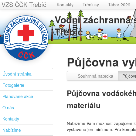
VZS ČČK Třebíč
Kontakty
Tréninky
Tábor 2026
Vodní záchranná
Třebíč
Půjčovna vy
Úvodní stránka
Souhrnná nabídka
Půjčov
Fotogalerie
Půjčovna vodáckéh
Plánované akce
materiálu
O nás
Kontakty
Nabízíme Vám možnost zapůjčení lod
vystaveno jen minimum. Pro komplet
Nabízíme