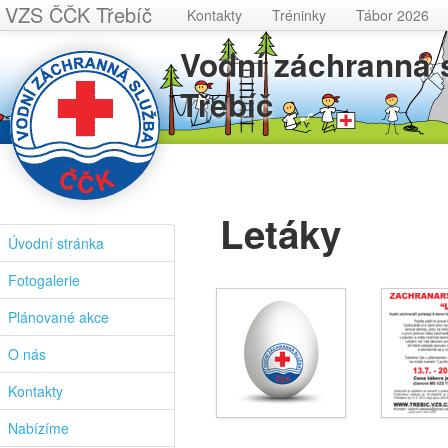
VZS ČČK Třebíč
Kontakty
Tréninky
Tábor 2026
Vodní záchranná
Třebíč
Letáky
Úvodní stránka
Fotogalerie
Plánované akce
O nás
Kontakty
Nabízíme