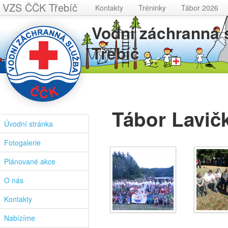
VZS ČČK Třebíč
Kontakty
Tréninky
Tábor 2026
Vodní záchranná
Třebíč
Tábor Lavičk
Úvodní stránka
Fotogalerie
Plánované akce
O nás
Kontakty
Nabízíme